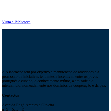
José Martí é constituída por mais de 1600 obras de Cuba e sobre
Cuba, com ênfase na Literatura e História de Cuba e da América
Latina.
Visita a Biblioteca
A Associação tem por objetivo a manutenção de atividades e a
promoção de iniciativas tendentes a incentivar, entre os povos
português e cubano, o conhecimento mútuo, a amizade e o
intercâmbio, nomeadamente nos domínios da cooperação e da paz.
Contactos
Avenida Engº. Arantes e Oliveira
nº 5 – S/L – D