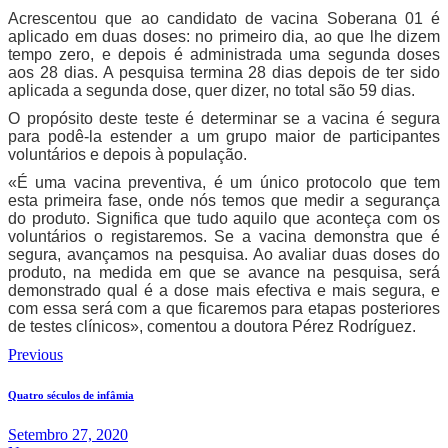
Acrescentou que ao candidato de vacina Soberana 01 é
aplicado em duas doses: no primeiro dia, ao que lhe dizem
tempo zero, e depois é administrada uma segunda doses
aos 28 dias. A pesquisa termina 28 dias depois de ter sido
aplicada a segunda dose, quer dizer, no total são 59 dias.
O propósito deste teste é determinar se a vacina é segura
para podê-la estender a um grupo maior de participantes
voluntários e depois à população.
«É uma vacina preventiva, é um único protocolo que tem
esta primeira fase, onde nós temos que medir a segurança
do produto. Significa que tudo aquilo que aconteça com os
voluntários o registaremos. Se a vacina demonstra que é
segura, avançamos na pesquisa. Ao avaliar duas doses do
produto, na medida em que se avance na pesquisa, será
demonstrado qual é a dose mais efectiva e mais segura, e
com essa será com a que ficaremos para etapas posteriores
de testes clínicos», comentou a doutora Pérez Rodríguez.
Navegação
Previous
de
Quatro séculos de infâmia
artigos
Setembro 27, 2020