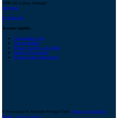
1900-211 Lisboa, Portugal
ver mapa
Contacte-nos
Acessos rápidos
Como ajudar Cuba
Turismo Político
Brigada Europeia José Martí
Junta-te à Associação
A Associação no Facebook
© Associação de Amizade Portugal Cuba.
Termos e Condições
.
Política de Privacidade.