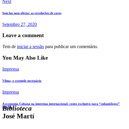
Next
Sem luz nem glória: as revoluções de cores
Setembro 27, 2020
Leave a comment
Tem de
iniciar a sessão
para publicar um comentário.
You May Also Like
Imprensa
Vilma, o exemplo necessário
Imprensa
A economia Cubana na imprensa internacional: couto exclusivo para “cubanólogos”
Biblioteca
liberais
José Martí
Formada ao longo dos quase 50 anos de vida da AAPC a Biblioteca