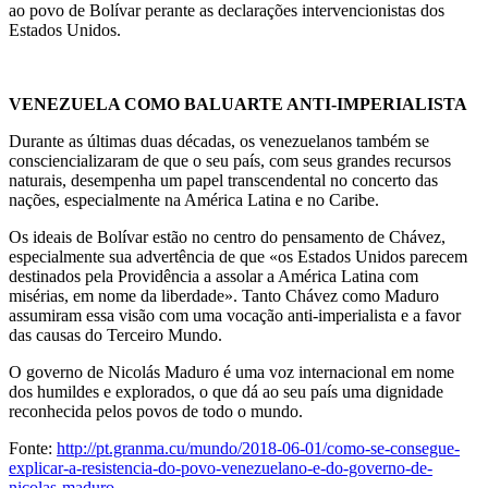
ao povo de Bolívar perante as declarações intervencionistas dos
Estados Unidos.
VENEZUELA COMO BALUARTE ANTI-IMPERIALISTA
Durante as últimas duas décadas, os venezuelanos também se
consciencializaram de que o seu país, com seus grandes recursos
naturais, desempenha um papel transcendental no concerto das
nações, especialmente na América Latina e no Caribe.
Os ideais de Bolívar estão no centro do pensamento de Chávez,
especialmente sua advertência de que «os Estados Unidos parecem
destinados pela Providência a assolar a América Latina com
misérias, em nome da liberdade». Tanto Chávez como Maduro
assumiram essa visão com uma vocação anti-imperialista e a favor
das causas do Terceiro Mundo.
O governo de Nicolás Maduro é uma voz internacional em nome
dos humildes e explorados, o que dá ao seu país uma dignidade
reconhecida pelos povos de todo o mundo.
Fonte:
http://pt.granma.cu/mundo/2018-06-01/como-se-consegue-
explicar-a-resistencia-do-povo-venezuelano-e-do-governo-de-
nicolas-maduro