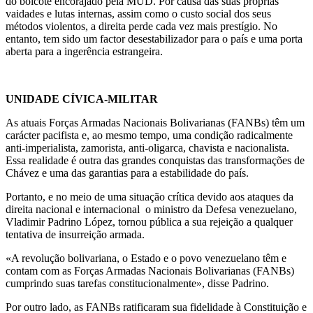
do boicote encorajado pela MUD. Por causa das suas próprias
vaidades e lutas internas, assim como o custo social dos seus
métodos violentos, a direita perde cada vez mais prestígio. No
entanto, tem sido um factor desestabilizador para o país e uma porta
aberta para a ingerência estrangeira.
UNIDADE CÍVICA-MILITAR
As atuais Forças Armadas Nacionais Bolivarianas (FANBs) têm um
carácter pacifista e, ao mesmo tempo, uma condição radicalmente
anti-imperialista, zamorista, anti-oligarca, chavista e nacionalista.
Essa realidade é outra das grandes conquistas das transformações de
Chávez e uma das garantias para a estabilidade do país.
Portanto, e no meio de uma situação crítica devido aos ataques da
direita nacional e internacional o ministro da Defesa venezuelano,
Vladimir Padrino López, tornou pública a sua rejeição a qualquer
tentativa de insurreição armada.
«A revolução bolivariana, o Estado e o povo venezuelano têm e
contam com as Forças Armadas Nacionais Bolivarianas (FANBs)
cumprindo suas tarefas constitucionalmente», disse Padrino.
Por outro lado, as FANBs ratificaram sua fidelidade à Constituição e