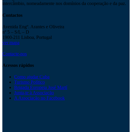
intercâmbio, nomeadamente nos domínios da cooperação e da paz.
Contactos
Avenida Engº. Arantes e Oliveira
nº 5 – S/L – D
1900-211 Lisboa, Portugal
ver mapa
Contacte-nos
Acessos rápidos
Como ajudar Cuba
Turismo Político
Brigada Europeia José Martí
Junta-te à Associação
A Associação no Facebook