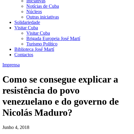
Iniciativas
Notícias de Cuba
Núcleos
Outras iniciativas
Solidariedade
Visitar Cuba
Visitar Cuba
Brigada Europeia José Martí
Turismo Político
Biblioteca José Martí
Contactos
Imprensa
Como se consegue explicar a
resistência do povo
venezuelano e do governo de
Nicolás Maduro?
Junho 4, 2018