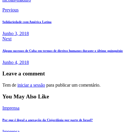
Navegação
Previous
de
Solidariedade com América Latina
artigos
Junho 3, 2018
Next
Alguns sucessos de Cuba em termos de direitos humanos durante o último quinquénio
Junho 4, 2018
Leave a comment
Tem de
iniciar a sessão
para publicar um comentário.
You May Also Like
Imprensa
Por que é ilegal a anexação da Cisjordânia por parte de Israel?
Imprensa